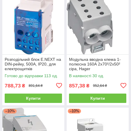
Розподільчий блок E.NEXT на
Модульна вводна клема 1-
DIN-рейку, 500А, IP20, для
полюсна 160А 2x70²/2x50²
електрощитків
сіра, Hager
Готово до відправки 113 од.
В наявності 30 од.
788,73
857,38
₴
₴
891,64 ₴
952,64 ₴
Купити
Купити
–10%
–10%