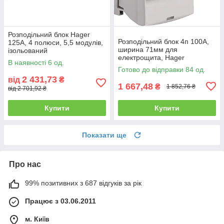
Розподільний блок Hager
Розподільний блок 4п 100A,
125A, 4 полюси, 5,5 модулів,
ширина 71мм для
ізольований
електрощита, Hager
В наявності 6 од.
Готово до відправки 84 од.
2 431,73
від
₴
1 667,48
₴
1 852,76 ₴
від 2 701,92 ₴
Купити
Купити
Показати ще
Про нас
99% позитивних з 687 відгуків за рік
Працює з 03.06.2011
м. Київ