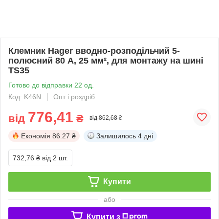
Клемник Hager вводно-розподільчий 5-
полюсний 80 А, 25 мм², для монтажу на шині
TS35
Готово до відправки 22 од.
Код: K46N
Опт і роздріб
776,41
від
₴
від 862,68 ₴
Економія
86.27 ₴
Залишилось
4 дні
732,76 ₴
від 2 шт.
Купити
або
Купити з