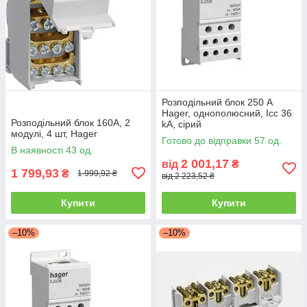
Розподільний блок 250 А
Hager, однополюсний, Icc 36
Розподільний блок 160А, 2
kA, сірий
модулі, 4 шт, Hager
Готово до відправки 57 од.
В наявності 43 од.
2 001,17
від
₴
1 799,93
₴
1 999,92 ₴
від 2 223,52 ₴
Купити
Купити
–10%
–10%