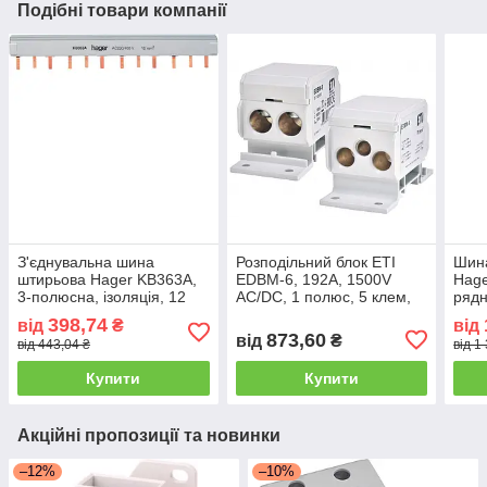
Подібні товари компанії
З'єднувальна шина
Розподільний блок ETI
Шина
штирьова Hager KB363A,
EDBM-6, 192А, 1500V
Hage
3-полюсна, ізоляція, 12
AC/DC, 1 полюс, 5 клем,
рядн
модулів, 10мм²
сірий
398,74
від
₴
від
873,60
від
₴
від 443,04 ₴
від 1
Купити
Купити
Акційні пропозиції та новинки
–12%
–10%