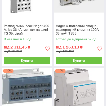
Розподільний блок Hager 400
Hager 4-полюсний вводно-
А, Icc 36 kA, монтаж на шині
распорядчий клемник 100А,
TS 35, сірий
35 мм², TS35
В наявності 10 од.
Готово до відправки 52 од.
2 311,45
1 263,13
від
₴
від
₴
від 2 568,28 ₴
від 1 403,48 ₴
Купити
Купити
–10%
–10%