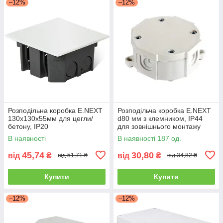
–12%
–12%
Розподільна коробка E.NEXT
Розподільча коробка E.NEXT
130x130x55мм для цегли/
d80 мм з клемником, IP44
бетону, IP20
для зовнішнього монтажу
В наявності
В наявності 187 од.
45,74
30,80
від
₴
від
₴
від 51,71 ₴
від 34,82 ₴
Купити
Купити
–12%
–12%