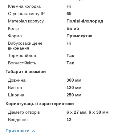
Клемна колодка
Ні
Ступінь захисту IP
65
Матеріал корпусу
Полівінілхлорид
Колір
Білий
Форма
Прямокутна
Вибухозахищене
Ні
виконання
Термостійкість
Так
Вогнестійкість
Так
Габаритні розміри
Довжина
300 мм
Висота
120 мм
Ширина
250 мм
Користувацькі характеристики
Діаметр отворів
6 х 27 мм, 6 х 38 мм
Введення
12
Приховати