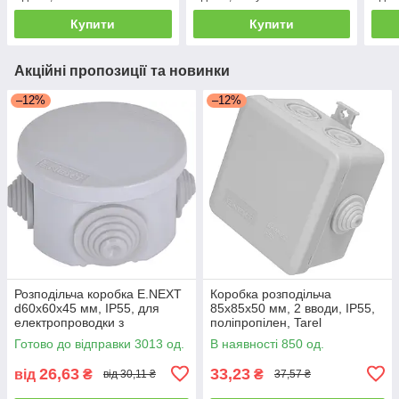
Купити
Купити
Акційні пропозиції та новинки
–12%
–12%
Розподільча коробка E.NEXT
Коробка розподільча
d60х60х45 мм, IP55, для
85x85x50 мм, 2 вводи, IP55,
електропроводки з
поліпропілен, Tarel
кріпленням
Готово до відправки 3013 од.
В наявності 850 од.
26,63
33,23
від
₴
₴
від 30,11 ₴
37,57 ₴