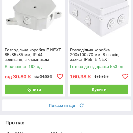
Розподільна коробка E.NEXT
Розподільча коробка
85х85х35 мм, IP 44,
200x100x70 мм, 8 вводів,
зовнішня, з клемником
захист IP55, E.NEXT
В наявності 192 од.
Готово до відправки 553 од.
30,80
160,38
від
₴
₴
від 34,82 ₴
181,31 ₴
Купити
Купити
Показати ще
Про нас