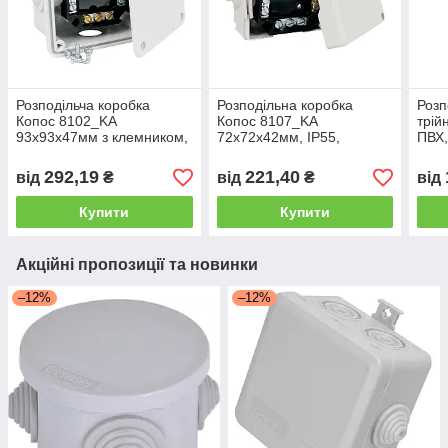
Розподільча коробка
Розподільна коробка
Розп
Копос 8102_KA
Копос 8107_KA
трій
93х93х47мм з клемником,
72х72х42мм, IP55,
ПВХ,
IP54
вогнестійка, накладна
для 
прил
292,19
221,40
від
₴
від
₴
від
Купити
Купити
Акційні пропозиції та новинки
–12%
–12%