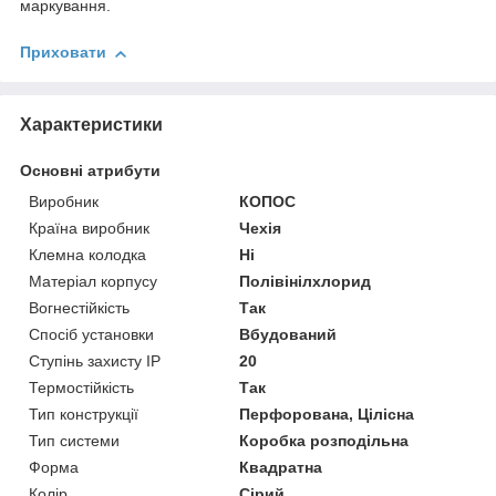
маркування.
Приховати
Характеристики
Основні атрибути
Виробник
КОПОС
Країна виробник
Чехія
Клемна колодка
Ні
Матеріал корпусу
Полівінілхлорид
Вогнестійкість
Так
Спосіб установки
Вбудований
Ступінь захисту IP
20
Термостійкість
Так
Тип конструкції
Перфорована, Цілісна
Тип системи
Коробка розподільна
Форма
Квадратна
Колір
Сірий