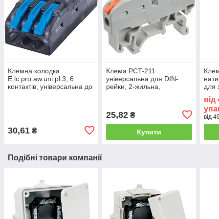
Клемна колодка
Клема PCT-211
Клем
E.lc.pro.aw.uni.pl.3, 6
універсальна для DIN-
нати
контактів, універсальна до
рейки, 2-жильна,
для 
240 В
безвинтова, 32A, PVC
від
упа
25,82
₴
від 4
30,61
₴
Купити
Подібні товари компанії