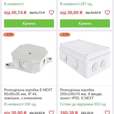
В наявності
В наявності 187 од.
45,74
30,80
від
₴
від
₴
від 51,71 ₴
від 34,82 ₴
Купити
Купити
–12%
–12%
Розподільна коробка E.NEXT
Розподільча коробка
85х85х35 мм, IP 44,
200x100x70 мм, 8 вводів,
зовнішня, з клемником
захист IP55, E.NEXT
В наявності 192 од.
Готово до відправки 553 од.
30,80
160,38
від
₴
₴
від 34,82 ₴
181,31 ₴