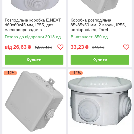
Розподільча коробка E.NEXT
Коробка розподільча
d60х60х45 мм, IP55, для
85x85x50 мм, 2 вводи, IP55,
електропроводки з
поліпропілен, Tarel
кріпленням
Готово до відправки 3013 од.
В наявності 850 од.
26,63
33,23
від
₴
₴
від 30,11 ₴
37,57 ₴
Купити
Купити
–12%
–12%