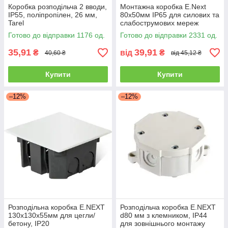
Коробка розподільча 2 вводи,
Монтажна коробка E.Next
IP55, поліпропілен, 26 мм,
80x50мм IP65 для силових та
Tarel
слабострумових мереж
Готово до відправки 1176 од.
Готово до відправки 2331 од.
35,91
39,91
₴
від
₴
40,60 ₴
від 45,12 ₴
Купити
Купити
–12%
–12%
Розподільна коробка E.NEXT
Розподільча коробка E.NEXT
130x130x55мм для цегли/
d80 мм з клемником, IP44
бетону, IP20
для зовнішнього монтажу