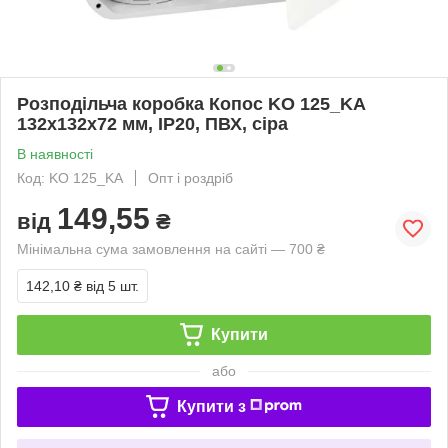
Розподільча коробка Копос KO 125_KA
132х132х72 мм, IP20, ПВХ, сіра
В наявності
Код: KO 125_KA
Опт і роздріб
149,55
від
₴
Мінімальна сума замовлення на сайті — 700 ₴
142,10 ₴
від 5 шт.
Купити
або
Купити з