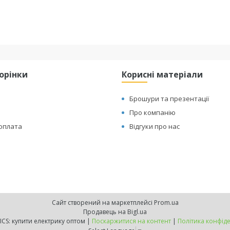
торінки
Корисні матеріали
Брошури та презентації
Про компанію
 оплата
Відгуки про нас
Сайт створений на маркетплейсі
Prom.ua
Продавець на Bigl.ua
IQ.ELECTRICS: купити електрику оптом |
Поскаржитися на контент
|
Політика конфіде