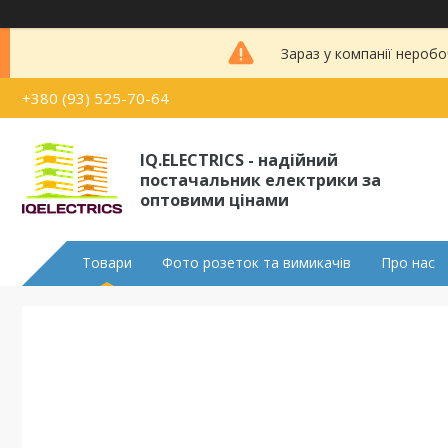
Зараз у компанії неробо
+380 (93) 525-70-64
IQ.ELECTRICS - надійний
постачальник електрики за
оптовими цінами
Товари
Фото розеток та вимикачів
Про нас