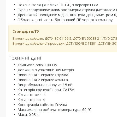
Поясна ізоляція: плівка ПЕТ-Е, з перекриттям
Екран сердечника: алюмополімерна стрічка (металлом 
Дренажний провідник: мідна плющена дріт діаметром 0,
Оболонка: світлостабілізований ПЕ чорного кольору
Стандарти/ТУ
Вимоги до кабелю: ДСТУ IEC 61156-5, ДСТУ EN 50288-2-1, ТУ У 27.
Вимоги до кабельної проводки: ДСТУ ISO/IEC 11801, ДСТУ EN 50
Технічні дані
Хвильове опір: 100 Ом
Довжина в упаковці: 305 метрів
Виконання 1 екрану: Стрічка
Виконання 2 екрану: Фольга
Випробувальна напруга: 2.5 кВ
Категорія крученої пари: CAT5e
Кількість жил: 4
Кількість пар: 4
Конструкція кабелю: Гнучка
Максимальна робоча температура: 60 °C
Маса: 0.03 кг