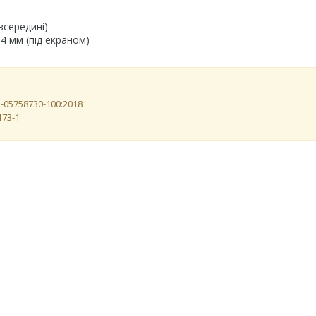
всередині)
4 мм (під екраном)
3-05758730-100:2018
173-1