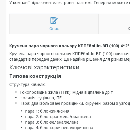
У компанії підключені електронні платежі. Тепер ви можете
Опис
Х
Кручена пара чорного кольору КППЕблШп-ВП (100) 4*2*0
Кручена пара чорного кольору КППЕблШп-ВП (100) призначе
стандартів передачі даних. Це надійне рішення для різних м
Ключові характеристики
Типова конструкція
Структура кабелю:
Токопровідна жила (ТПЖ): мідна відпалена дріт
Ізоляція: суцільна, ПЕ
Пара: два ізольовані провідники, скручені разом з узг
пара 1: біло-синя/синя
пара 2: біло-оранжева/оранжева
пара 3: біло-зелена/зелена
пара 4: біло-коричнева/коричнева