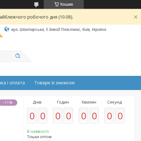
Кошик
найближчого робочого дня (10.08).
вул. Шахтарська, 5 Завод Пластмас, Київ, Україна
ка і оплата
Товари зі знижкою
Днів
Годин
Хвилин
Секунд
–11%
0
0
0
0
0
0
0
0
В наявності
Тільки оптом