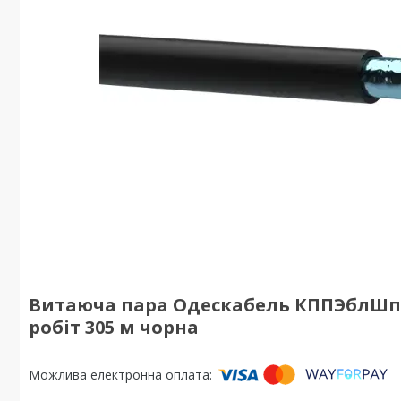
Витаюча пара Одескабель КППЭблШп-ВП
робіт 305 м чорна