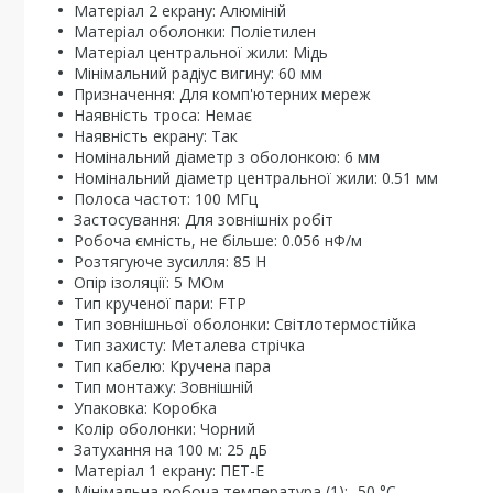
Матеріал 2 екрану: Алюміній
Матеріал оболонки: Поліетилен
Матеріал центральної жили: Мідь
Мінімальний радіус вигину: 60 мм
Призначення: Для комп'ютерних мереж
Наявність троса: Немає
Наявність екрану: Так
Номінальний діаметр з оболонкою: 6 мм
Номінальний діаметр центральної жили: 0.51 мм
Полоса частот: 100 МГц
Застосування: Для зовнішніх робіт
Робоча ємність, не більше: 0.056 нФ/м
Розтягуюче зусилля: 85 Н
Опір ізоляції: 5 МОм
Тип крученої пари: FTP
Тип зовнішньої оболонки: Світлотермостійка
Тип захисту: Металева стрічка
Тип кабелю: Кручена пара
Тип монтажу: Зовнішній
Упаковка: Коробка
Колір оболонки: Чорний
Затухання на 100 м: 25 дБ
Матеріал 1 екрану: ПЕТ-Е
Мінімальна робоча температура (1): -50 °C