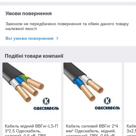
Умови повернення
Законом не передбачено повернення та обмін даного товару
належної якості
Всі умови повернення
Подібні товари компанії
Кабель мідний ВВГнг-LS-П
Кабель силовий ВВГнг 2*4
Кабе
3*2,5 Одескабель,
мм² Одескабель, мідний,
3x2,
силовий, 0,6 кВ, ПВХ,
негорючий, ПВХ, 0,66 кВ
него