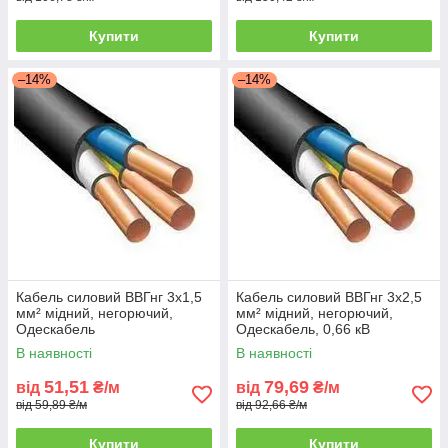
Купити
Купити
–14%
–14%
Кабель силовий ВВГнг 3х1,5
Кабель силовий ВВГнг 3x2,5
мм² мідний, негорючий,
мм² мідний, негорючий,
Одескабель
Одескабель, 0,66 кВ
В наявності
В наявності
51,51
79,69
від
₴/м
від
₴/м
від 59,89 ₴/м
від 92,66 ₴/м
Купити
Купити