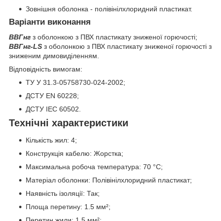
Зовнішня оболонка - полівінілхлоридний пластикат.
Варіанти виконання
ВВГнг
з оболонкою з ПВХ пластикату зниженої горючості;
ВВГнг-LS
з оболонкою з ПВХ пластикату зниженої горючості з
зниженим димовиділенням.
Відповідність вимогам:
ТУ У 31.3-05758730-024-2002;
ДСТУ EN 60228;
ДСТУ IEC 60502.
Технічні характеристики
Кількість жил: 4;
Конструкція кабелю: Жорстка;
Максимальна робоча температура: 70 °C;
Матеріал оболонки: Полівінілхлоридний пластикат;
Наявність ізоляції: Так;
Площа перетину: 1.5 мм²;
Перетин жили: 1.5 мм²;