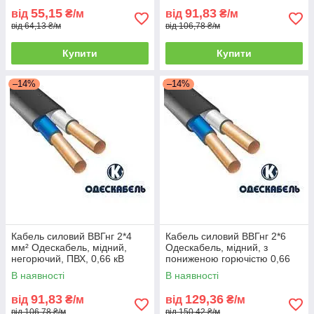
55,15
91,83
від
₴/м
від
₴/м
від 64,13 ₴/м
від 106,78 ₴/м
Купити
Купити
–14%
–14%
Кабель силовий ВВГнг 2*4
Кабель силовий ВВГнг 2*6
мм² Одескабель, мідний,
Одескабель, мідний, з
негорючий, ПВХ, 0,66 кВ
пониженою горючістю 0,66
кВ
В наявності
В наявності
91,83
129,36
від
₴/м
від
₴/м
від 106,78 ₴/м
від 150,42 ₴/м