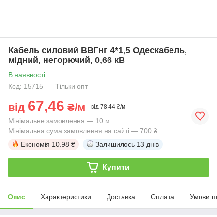
Кабель силовий ВВГнг 4*1,5 Одескабель,
мідний, негорючий, 0,66 кВ
В наявності
Код: 15715
Тільки опт
67,46
від
₴/м
від 78,44 ₴/м
Мінімальне замовлення — 10 м
Мінімальна сума замовлення на сайті — 700 ₴
Економія
10.98 ₴
Залишилось
13 днів
Купити
Опис
Характеристики
Доставка
Оплата
Умови п