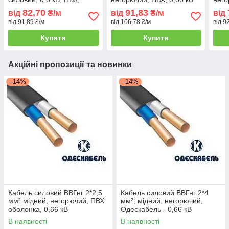
зниженої горючості
0,66
82,70
91,83
від
₴/м
від
₴/м
від
від 91,89 ₴/м
від 106,78 ₴/м
від 9
Купити
Купити
Акційні пропозиції та новинки
–14%
–14%
Кабель силовий ВВГнг 2*2,5
Кабель силовий ВВГнг 2*4
мм² мідний, негорючий, ПВХ
мм², мідний, негорючий,
оболонка, 0,66 кВ
Одескабель - 0,66 кВ
В наявності
В наявності