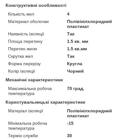
Конструктивні особливості
Кількість жил
4
Материал оболочки
Полівінілхлоридний
пластикат
Наявність ізоляції
Так
Площа перетину
1.5 кв. мм
Перетин жили
1.5 кв.мм
Скрутка жил
Так
Форма перерізу
Кругла
Колір ізоляції
Чорний
Механічні характеристики
Максимальна робоча
70 град.
температура
Користувальницькі характеристики
Матеріал ізоляції
Полівінілхлоридний
пластикат
Мінімальна робоча
-15
температура
Термін служби
30